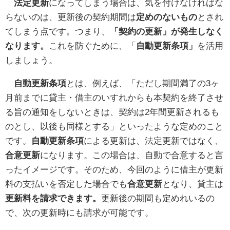
法定更新
になってしまう場合は、気を付けなければな
らないのは、更新後の契約期間は
定めのないもの
とされ
てしまう点です。つまり、
「契約の更新」が発生しなく
なります。
これを防ぐために、「
自動更新条項」
を活用
しましょう。
自動更新条項
とは、例えば、「ただし期間満了の3ヶ
月前までに貸主・借主のいすれからも本契約を終了させ
る旨の通知をしないときは、契約は2年間更新されるも
のとし、以後も同様とする」といったような定めのこと
です。
自動更新条項
による更新は、法定更新ではなく、
合意更新
になります。この場合は、自動で合意すると言
ったイメージです。そのため、今回のように借主が更新
料の支払いを否定した場合でも
合意更新
となり、貸主は
更新料を請求できます。
更新後の期間も定めれいるの
で、次の更新時にも請求が可能です。