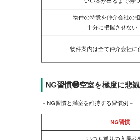
いい案が出るまで待
物件の特徴を仲介会社の
十分に把握させない
物件案内は全て仲介会社に
NG習慣❸空室を極度に悲
－NG習慣と満室を維持する習慣例－
NG習慣
いつも通りの入居者