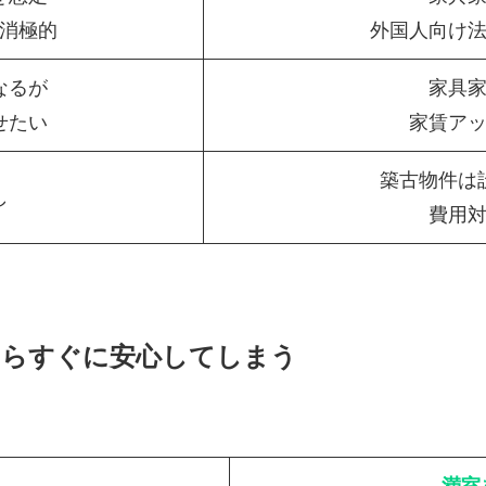
消極的
外国人向け
なるが
家具
せたい
家賃ア
築古物件は
し
費用
たらすぐに安心してしまう