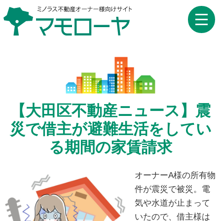
toggle
naviga
【大田区不動産ニュース】震
災で借主が避難生活をしてい
る期間の家賃請求
オーナーA様の所有物
件が震災で被災。電
気や水道が止まって
いたので、借主様は