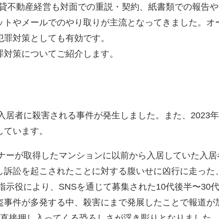
賃貸不動産経営も対面での重説・契約、紙書類での報告
ットやメールでのやり取りが主流となってきました。オ
犯罪対策としても有効です。
罪対策についてご紹介します。
元入居者に殺害される事件が発生しました。また、202
しています。
ーナーが取得したマンションに以前から入居していた入
し訴訟を起こされたことに対する腹いせに凶行に走った
の指示役により、SNSを通じて募集された10代後半〜3
盗事件が多発する中、殺害にまで発展したことで報道が
に直接押し入ってくる恐ろしさが浮き彫りとなりました