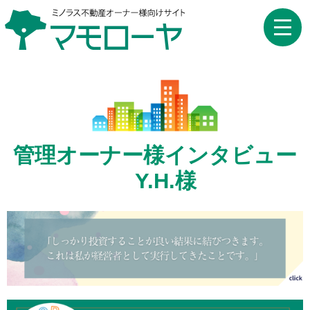
toggle
naviga
管理オーナー様インタビュー
Y.H.様