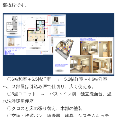
部抜粋です。
〇6帖和室＋6.5帖洋室 → 5.2帖洋室＋4.6帖洋室
へ。２部屋は引込み戸で仕切り、広く使える。
〇3点ユニット → バストイレ別、独立洗面台、温
水洗浄暖房便座
〇クロスと床の張り替え、木部の塗装
〇交換：洗濯パン、給湯器、建具、システムキッチ