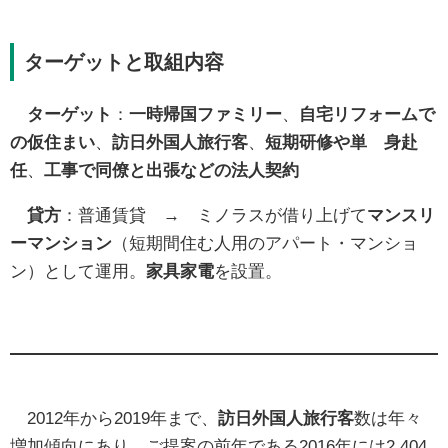
ターゲットと取組内容
ターゲット
：
一時帰国ファミリー
、
自宅リフォームで
の仮住まい
、
訪日外国人旅行客
、
短期研修や単 身赴
任
、
工事で同僚と出張などの法人契約
貸方
：普通賃貸 → ミノラスが借り上げて
マンスリ
ーマンション
（短期間住む人用のアパート・マンショ
ン）として運用。
家具家電
を設置。
2012年から2019年まで、
訪日外国人旅行客
数は年々
増加傾向にあり、ご提案の前年である2016年には2,404