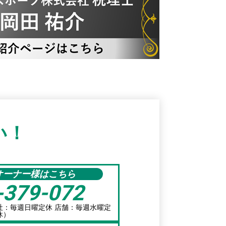
い！
オーナー様はこちら
-379-072
/本社：毎週日曜定休 店舗：毎週水曜定
休）