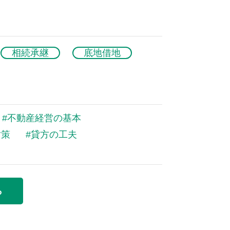
相続承継
底地借地
不動産経営の基本
対策
貸方の工夫
ら