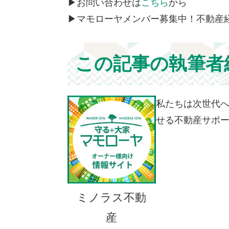
▶お問い合わせは
こちら
から
▶マモローヤメンバー募集中！不動産
この記事の執筆者
私たちは次世代へ
せる不動産サポ
ミノラス不動
産