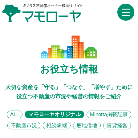
toggle
naviga
お役立ち情報
大切な資産を「守る」「つなぐ」「増やす」ために
役立つ不動産の市況や経営の情報をご紹介
ALL
マモローヤオリジナル
Minotta掲載記事
不動産市況
相続承継
底地借地
賃貸経営