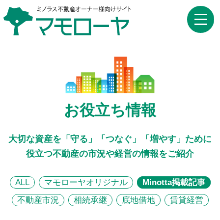
toggle
naviga
お役立ち情報
大切な資産を「守る」「つなぐ」「増やす」ために
役立つ不動産の市況や経営の情報をご紹介
ALL
マモローヤオリジナル
Minotta掲載記事
不動産市況
相続承継
底地借地
賃貸経営