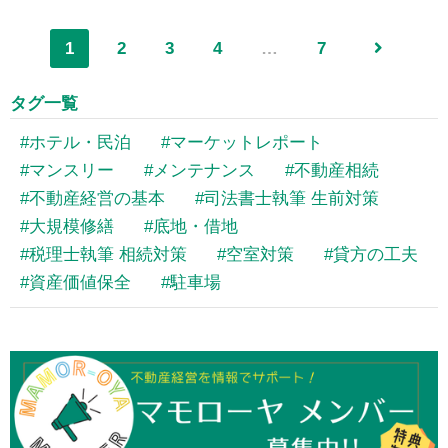
1
2
3
4
…
7
タグ一覧
ホテル・民泊
マーケットレポート
マンスリー
メンテナンス
不動産相続
不動産経営の基本
司法書士執筆 生前対策
大規模修繕
底地・借地
税理士執筆 相続対策
空室対策
貸方の工夫
資産価値保全
駐車場