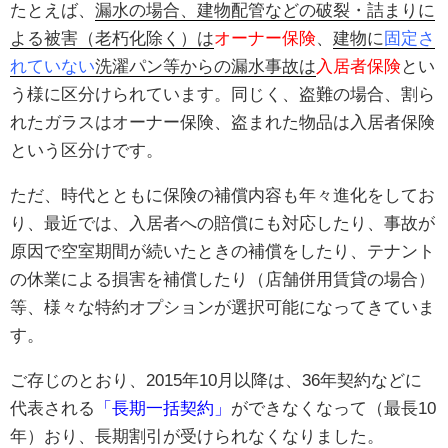
たとえば、
漏水の場合、建物配管などの破裂・詰まりに
よる被害（老朽化除く）は
オーナー保険
、
建物に
固定さ
れていない
洗濯パン等からの漏水事故は
入居者保険
とい
う様に区分けられています。同じく、盗難の場合、割ら
れたガラスはオーナー保険、盗まれた物品は入居者保険
という区分けです。
ただ、時代とともに保険の補償内容も年々進化をしてお
り、最近では、入居者への賠償にも対応したり、事故が
原因で空室期間が続いたときの補償をしたり、テナント
の休業による損害を補償したり（店舗併用賃貸の場合）
等、様々な特約オプションが選択可能になってきていま
す。
ご存じのとおり、2015年10月以降は、36年契約などに
代表される
「長期一括契約」
ができなくなって（最長10
年）おり、長期割引が受けられなくなりました。