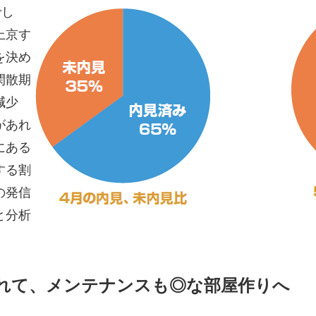
でし
上京す
を決め
閑散期
減少
があれ
にある
する割
の発信
と分析
れて、メンテナンスも◎な部屋作りへ