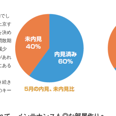
約でし
上京す
を決め
閑散期
減少
があれ
にある
き続き
のキー