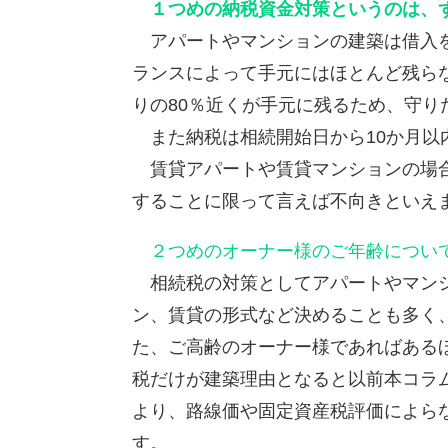
１つめの納税資金対策というのは、
アパートやマンションの建築は借入を
ランスによって手元にはほとんど残ら
りの80％近くが手元に残るため、守
また納税は相続開始日から10か月以
賃貸アパートや賃貸マンションの場合
することに限って言えば不向きといえ
２つめのオーナー様のご年齢につい
相続税の対策としてアパートやマンシ
ン、賃貸の形式など決めることも多く
た、ご高齢のオーナー様であればある
税だけが建築理由となると以前本コラ
より、路線価や固定資産税評価によら
す。