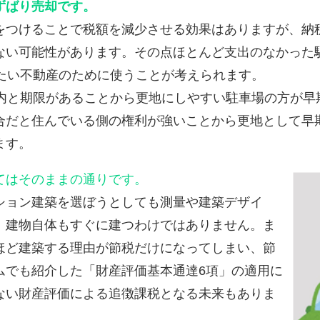
ずばり売却です。
つけることで税額を減少させる効果はありますが、納
ない可能性があります。その点ほとんど支出のなかった駐
りたい不動産のために使うことが考えられます。
内と期限があることから更地にしやすい駐車場の方が早
だと住んでいる側の権利が強いことから更地として早
ます。
てはそのままの通りです。
ョン建築を選ぼうとしても測量や建築デザイ
、建物自体もすぐに建つわけではありません。ま
ほど建築する理由が節税だけになってしまい、節
ムでも紹介した「財産評価基本通達6項」の適用に
ない財産評価による追徴課税となる未来もありま