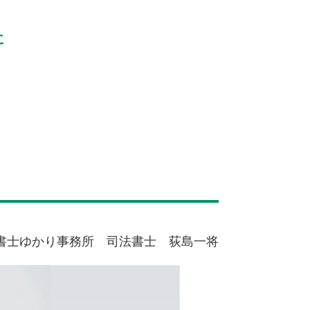
に
書士ゆかり事務所 司法書士 荻島一将