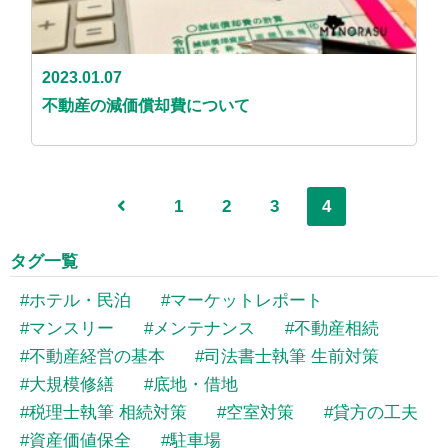
2023.01.07
不動産の減価償却費について
1
2
3
4
タグ一覧
ホテル・民泊
マーケットレポート
マンスリー
メンテナンス
不動産相続
不動産経営の基本
司法書士執筆 生前対策
大規模修繕
底地・借地
税理士執筆 相続対策
空室対策
貸方の工夫
資産価値保全
駐車場