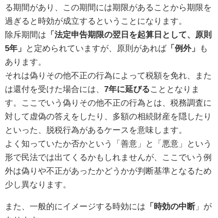
る期間があり、この期間には期限があることから期限を
過ぎると時効が成立するということになります。
除斥期間は
「法定申告期限の翌日を起算日として、原則
5年」
と定められていますが、原則があれば
「例外」
も
あります。
それは偽りその他不正の行為によって税額を免れ、また
は還付を受けた場合には、
7年に延びる
こととなりま
す。ここでいう偽りその他不正の行為とは、税務調査に
対して虚偽の答えをしたり、多額の相続財産を隠したり
といった、脱税行為があるケースを意味します。
よく知っていたか否かという「善意」と「悪意」という
形で民法では出てくるかもしれませんが、ここでいう例
外は偽りや不正があったかどうかが判断基準となるため
少し異なります。
また、一般的にイメージする時効には
「時効の中断
」が