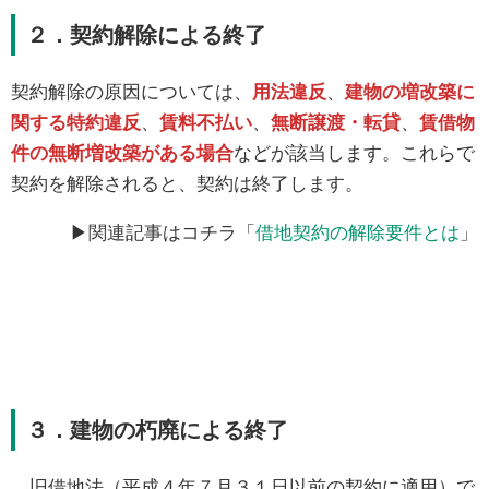
２．契約解除による終了
契約解除の原因については、
用法違反
、
建物の増改築に
関する特約違反
、
賃料不払い
、
無断譲渡・転貸
、
賃借物
件の無断増改築がある場合
などが該当します。これらで
契約を解除されると、契約は終了します。
▶関連記事はコチラ「
借地契約の解除要件とは
」
３．建物の朽廃による終了
旧借地法（平成４年７月３１日以前の契約に適用）で