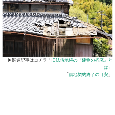
▶関連記事はコチラ「
旧法借地権の『建物の朽廃』と
は
」
「
借地契約終了の目安
」