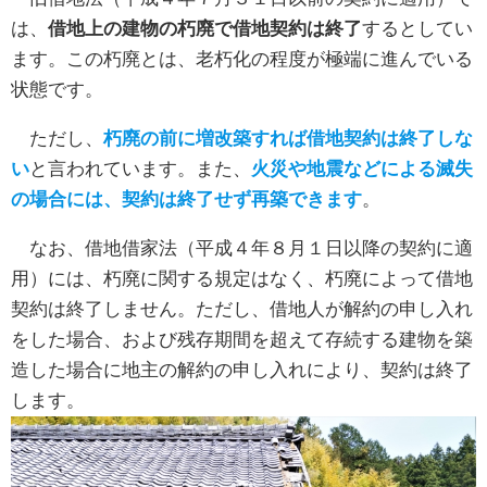
は、
借地上の建物の朽廃で借地契約は終了
するとしてい
ます。この朽廃とは、老朽化の程度が極端に進んでいる
状態です。
ただし、
朽廃の前に増改築すれば借地契約は終了しな
い
と言われています。また、
火災や地震などによる滅失
の場合には、契約は終了せず再築できます
。
なお、借地借家法（平成４年８月１日以降の契約に適
用）には、朽廃に関する規定はなく、朽廃によって借地
契約は終了しません。ただし、借地人が解約の申し入れ
をした場合、および残存期間を超えて存続する建物を築
造した場合に地主の解約の申し入れにより、契約は終了
します。