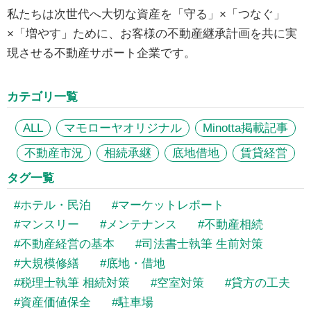
私たちは次世代へ大切な資産を「守る」×「つなぐ」
×「増やす」ために、お客様の不動産継承計画を共に実
現させる不動産サポート企業です。
カテゴリ一覧
ALL
マモローヤオリジナル
Minotta掲載記事
不動産市況
相続承継
底地借地
賃貸経営
タグ一覧
ホテル・民泊
マーケットレポート
マンスリー
メンテナンス
不動産相続
不動産経営の基本
司法書士執筆 生前対策
大規模修繕
底地・借地
税理士執筆 相続対策
空室対策
貸方の工夫
資産価値保全
駐車場