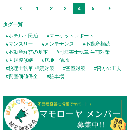
1
2
3
4
5
タグ一覧
ホテル・民泊
マーケットレポート
マンスリー
メンテナンス
不動産相続
不動産経営の基本
司法書士執筆 生前対策
大規模修繕
底地・借地
税理士執筆 相続対策
空室対策
貸方の工夫
資産価値保全
駐車場